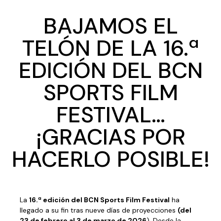
BAJAMOS EL
TELÓN DE LA 16.ª
EDICIÓN DEL BCN
SPORTS FILM
FESTIVAL…
¡GRACIAS POR
HACERLO POSIBLE!
La
16.ª edición del BCN Sports Film Festival
ha
llegado a su fin tras nueve días de proyecciones
(del
23 de febrero al 3 de marzo de 2026
). Desde la