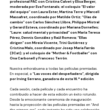
profesional PAC con Cristina Calvet y Elisa Berger,
moderada por Eva Fontanals; el coloquio “El valor
del equipo” con Laura Ester, Martina Terre y Marcelí
Massafret, coordinado por Matilde Ortiz; “Olas de
cambio” con Carlos Sánchez Llibre, Philippe Mistral
y Gerard Esteva, coordinado por Mariana Dornelles;
“Laure: salud mental y privacidad” con María Teresa
Pérez, Dennis González y Raül Romeva; “Ellas
dirigen” con Mireia Vicente, Trini Gutiérrez y
Cristina Malo, coordinado por Josep Maria Farràs
(3Cat); y el coloquio de “Mother & Footballer” con
Ona Carbonell y Francesc Terrón
.
Nuestra enhorabuena a todas las películas premiadas.
En especial, a
“Las voces del despeñadero”, dirigida
por Irving Serrano, ganadora de esta 16.ª edición
.
Cada sesión, cada película y cada encuentro ha
contribuido a hacer de esta edición un éxito rotundo.
Desde la emocionante ceremonia de inauguración
hasta la proyección de las películas premiadas en “And
the winners are”, cada instante ha sido una celebración