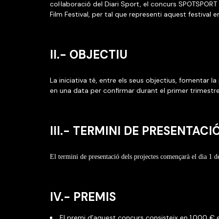
col·laboració del Diari Sport, el concurs SPOTSPORT
Film Festival, per tal que representi aquest festival 
II.- OBJECTIU
La iniciativa té, entre els seus objectius, fomentar l
en una data per confirmar durant el primer trimestr
III.- TERMINI DE PRESENTACI
El termini de presentació dels projectes començarà el dia 1 d
IV.- PREMIS
El premi d’aquest concurs consisteix en 1.000 € e