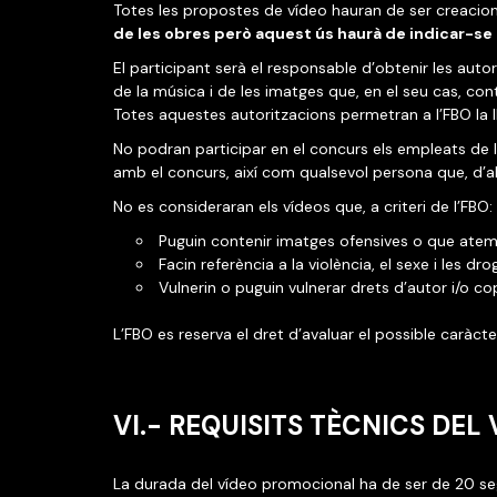
Totes les propostes de vídeo hauran de ser creacions 
de les obres però aquest ús haurà de indicar-se
El participant serà el responsable d’obtenir les auto
de la música i de les imatges que, en el seu cas, con
Totes aquestes autoritzacions permetran a l’FBO la l
No podran participar en el concurs els empleats de l’
amb el concurs, així com qualsevol persona que, d’al
No es consideraran els vídeos que, a criteri de l’FBO:
Puguin contenir imatges ofensives o que atemp
Facin referència a la violència, el sexe i les dro
Vulnerin o puguin vulnerar drets d’autor i/o co
L’FBO es reserva el dret d’avaluar el possible caràcte
VI.- REQUISITS TÈCNICS DEL
La durada del vídeo promocional ha de ser de 20 seg