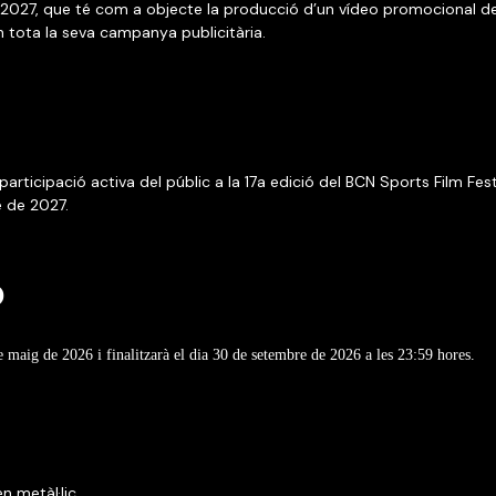
 2027, que té com a objecte la producció d’un vídeo promocional de v
en tota la seva campanya publicitària.
a participació activa del públic a la 17a edició del BCN Sports Film Fes
e de 2027.
Ó
e maig de 2026 i finalitzarà el dia 30 de setembre de 2026 a les 23:59 hores.
n metàl·lic.