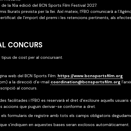
 de la 16a edició del BCN Sports Film Festival 2027.
mis lliurats prevista per la llei. Així mateix, l’FBO comunicarà a l’Agèn
tificat de l’import del premi i les retencions pertinents, als efectes
 AL CONCURS
tipus de cost per al concursant.
àgina web del BCN Sports Film:
https://www.bcnsportsfilm.
org
om) a la direcció d’e-mail
coordination@bcnsportsfilm.org
l’arx
scripció al concurs.
ades facilitades i l’FBO es reservarà el dret d’excloure aquells usuar
res accions que puguin derivar-se conforme a dret.
s els formularis de registre amb tots els camps obligatoris deguda
ts que s’indiquen en aquestes bases seran exclosos automàticament.