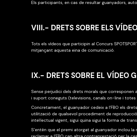
Els participants, en cas de resultar guanyadors, aut
VIII.- DRETS SOBRE ELS VÍDE
Tots els vídeos que participin al Concurs SPOTSPORT
mitjançant aquesta eina de comunicació.
IX.- DRETS SOBRE EL VÍDEO
Sense perjudici dels drets morals que corresponen a 
i suport coneguts (televisions, canals on-line i tote
Concretament, el guanyador cedeix a l’FBO els drets 
utilització de qualsevol procediment de reproducció 
intel·lectual vigent, sigui quina sigui la forma de tra
S’entén que el premi atorgat al guanyador inclou la
reclamar a l’FBO cap altra contraprestació per la ces