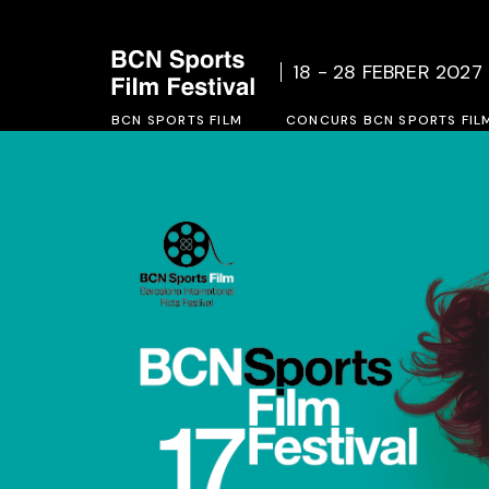
Qui som
Bases d
18 - 28 FEBRER 2027
Acció social
Formular
BCN SPORTS FILM
Edicions Anteriors
CONCURS BCN SPORTS FIL
Qui som
Bases del concurs BCN SPO
Acció social
Formulari inscripció 2027
Edicions Anteriors