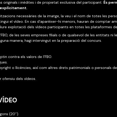
originals i inèdites i de propietat exclusiva del participant.
És perm
 explícitament.
ritzacions necessàries de la imatge, la veu i el nom de totes les per
tingui el vídeo. En cas d’aparèixer-hi menors, hauran de comptar amb
liure explotació dels vídeos participants en totes les plataformes de
FBO, de les seves empreses filials o de qualsevol de les entitats ni l
guna manera, hagi intervingut en la preparació del concurs.
tin contra els valors de l’FBO.
gues.
pyright o llicències, així com altres drets patrimonials o personals de
r ofensiu dels vídeos.
 VÍDEO
ons (20’’).