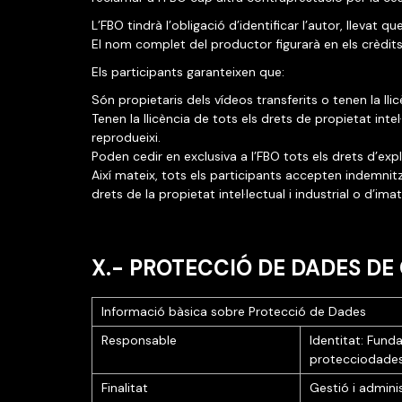
L’FBO tindrà l’obligació d’identificar l’autor, llevat 
El nom complet del productor figurarà en els crèdits
Els participants garanteixen que:
Són propietaris dels vídeos transferits o tenen la ll
Tenen la llicència de tots els drets de propietat inte
reprodueixi.
Poden cedir en exclusiva a l’FBO tots els drets d’ex
Així mateix, tots els participants accepten indemnit
drets de la propietat intel·lectual i industrial o d’i
X.- PROTECCIÓ DE DADES D
Informació bàsica sobre Protecció de Dades
Responsable
Identitat: Fund
protecciodade
Finalitat
Gestió i admin