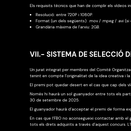
Els requisits tècnics que han de complir els vídeos in
Resolució: entre 720P i 1080P.
Format (un dels següents): .mov / .mpeg / .avi (
Grandària màxima de l’arxiu: 2GB.
VII.- SISTEMA DE SELECCIÓ
Un jurat integrat per membres del Comitè Organitzad
tenint en compte l’originalitat de la idea creativa i 
El premi pot quedar desert en el cas que cap dels v
Només hi haurà un sol guanyador entre tots els partic
30 de setembre de 2025.
El guanyador haurà d’acceptar el premi de forma expr
En cas que l’FBO no aconsegueixi contactar amb el g
tots els drets adquirits a través d’aquest concurs. L’