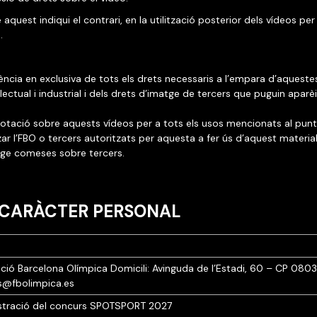
que aquest indiqui el contrari, en la utilització posterior dels vídeos 
.
icència en exclusiva de tots els drets necessaris a l’empara d’aqueste
l·lectual i industrial i dels drets d’imatge de tercers que puguin aparè
plotació sobre aquests vídeos per a tots els usos mencionats al punt
zar l’FBO o tercers autoritzats per aquesta a fer ús d’aquest materi
matge comeses sobre tercers.
E CARÀCTER PERSONAL
ació Barcelona Olímpica
Domicili: Avinguda de l’Estadi, 60 – CP 080
s@fbolimpica.es
istració del concurs SPOTSPORT 2027