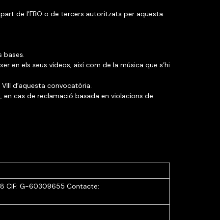
per part de l’FBO o de tercers autoritzats per aquesta.
s bases.
ixer en els seus vídeos, així com de la música que s’hi
 VIII d’aquesta convocatòria.
al, en cas de reclamació basada en violacions de
38
CIF: G-60309655
Contacte: