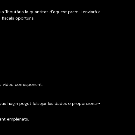
cia Tributària la quantitat d’aquest premi i enviarà a
 fiscals oportuns.
iu vídeo corresponent.
is que hagin pogut falsejar les dades o proporcionar-
ment emplenats.