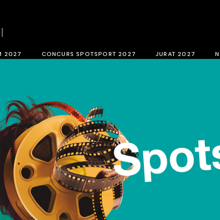
el concurs BCN SPORTS FILM FESTIVAL 2027
Bases del concurs SPOTSPORT 20
i inscripció 2027
Inscripció SpotSport 2027
M 2027
CONCURS SPOTSPORT 2027
JURAT 2027
N
RTS FILM FESTIVAL 2027
Bases del concurs SPOTSPORT 2027
Jurat de selecció
Inscripció SpotSport 2027