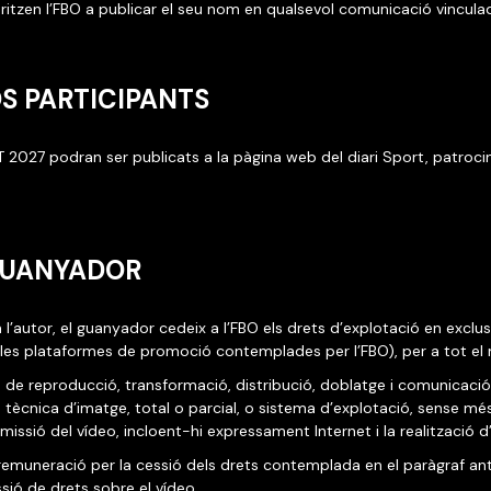
oritzen l’FBO a publicar el seu nom en qualsevol comunicació vincul
OS PARTICIPANTS
 2027 podran ser publicats a la pàgina web del diari Sport, patrocin
 GUANYADOR
l’autor, el guanyador cedeix a l’FBO els drets d’explotació en exclu
s les plataformes de promoció contemplades per l’FBO), per a tot el m
de reproducció, transformació, distribució, doblatge i comunicació p
tècnica d’imatge, total o parcial, o sistema d’explotació, sense més 
nsmissió del vídeo, incloent-hi expressament Internet i la realització 
 remuneració per la cessió dels drets contemplada en el paràgraf ant
sió de drets sobre el vídeo.