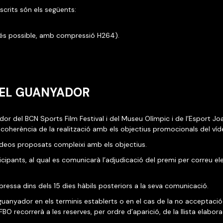
scrits són els següents:
si és possible, amb compressió H264).
 DEL GUANYADOR
or del BCN Sports Film Festival i del Museu Olímpic i de l’Esport J
la coherència de la realització amb els objectius promocionals del víd
ídeos proposats compleixi amb els objectius.
ipants, al qual es comunicarà l’adjudicació del premi per correu elect
essa dins dels 15 dies hàbils posteriors a la seva comunicació.
uanyador en els terminis establerts o en el cas de la no acceptació
FBO recorrerà a les reserves, per ordre d’aparició, de la llista elabor