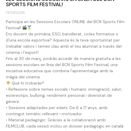
SPORTS FILM FESTIVAL!
17/03/2026
Participa en les Sessions Escolars ONLINE del BCN Sports Film
Festival!
Ets docent de primària, ESO, batxillerat, cicles formatius o
d’una escola esportiva? Aquesta és la teva oportunitat per
treballar valors i temes clau amb el teu alumnat a través del
cinema i l’esport!
Fins al 30 de març, podràs accedir de manera gratuïta a les
sessions escolars en línia del BCN Sports Film Festival, una
iniciativa educativa que combina l’aprenentatge amb la
màgia del cinema.
Què hi trobaràs?
• Reflexions sobre temes socials i humans: immigració, salut,
estereotips, bullying, rendiment personal i diversitat de
gènere.
• Sessions adaptades per edats: De 6 a 17 anys, amb
contingut temàtic rellevant i motivador.
• Material pedagògic: Gràcies a la col·laboració amb
FILMCLUB, cada sessió inclou un dossier pedagògic en català