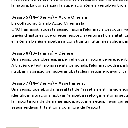
la natura. La constància i la superació són els veritables triom
Sessió 5 (14–16 anys) – Acció Cinema
En col·laboració amb Acció Cinema i la
ONG Ramassà, aquesta sessió inspira l’alumnat a descobrir valo
través d’històries que uneixen esport, aventura i humanitat. L
el món amb més empatia i a construir un futur més solidari, in
Sessió 6 (16–17 anys) – Gènere
Una sessió que obre espai per reflexionar sobre gènere, identita
A través de testimonis i relats personals, l’alumnat podrà parla
i trobar inspiració per superar obstacles i seguir endavant, ta
Sessió 7 (14–17 anys) – Assetjament
Una sessió que aborda la realitat de l’assetjament i la violència
identificar situacions, activar l’empatia i reforçar entorns seg
la importància de demanar ajuda, actuar en equip i avançar a
seguir endavant, tant dins com fora de l’esport.