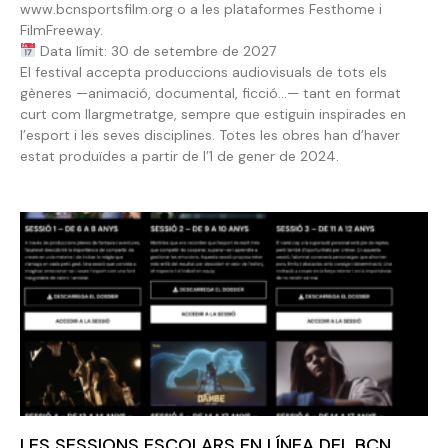
www.bcnsportsfilm.org o a les plataformes Festhome i
FilmFreeway.
Data límit: 30 de setembre de 2027
El festival accepta produccions audiovisuals de tots els
gèneres —animació, documental, ficció…— tant en format
curt com llargmetratge, sempre que estiguin inspirades en
l’esport i les seves disciplines. Totes les obres han d’haver
estat produïdes a partir de l’1 de gener de 2024.
LES SESSIONS ESCOLARS EN LÍNEA DEL BCN