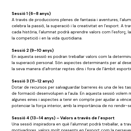
Sessió 1 (6–8 anys)
A través de produccions plenes de fantasia i aventures, l’alu
celebra la passió, la superació i la creativitat en l’esport. A tr
cada història, l’alumnat podrà aprendre valors com l’esforç, la
la competició i en la vida quotidiana.
Sessió 2 (9–10 anys)
En aquesta sessió es podran treballar valors com la determinaci
la superació personal. Són aspectes determinants per al des
la seva manera d’afrontar reptes dins i fora de l’àmbit esport
Sessió 3 (11–12 anys)
Dotar de recursos per salvaguardar barreres és una de les ta
de formació desenvolupen a l’aula. En aquesta sessió volem 
algunes eines i aspectes a tenir en compte per ajudar a vèncer
potenciar la força interior, amb la importància de no rendir-s
Sessió 4 (13–14 anys) – Valors a través de l’esport
Una sessió inspiradora en què l’alumnat podrà treballar, a tr
motivadores, valors molt presents en l’esport com la persever