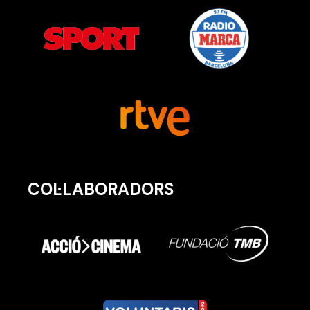
COL·LABORADORS