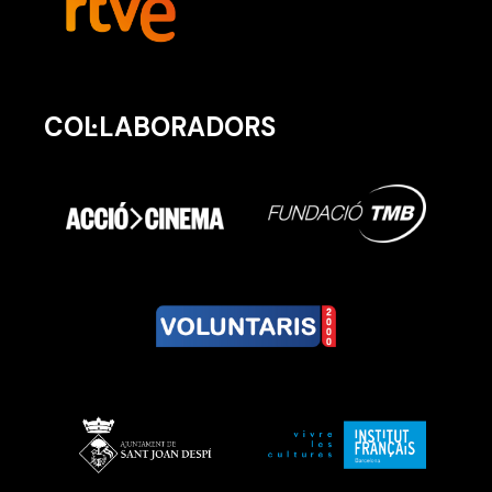
COL·LABORADORS