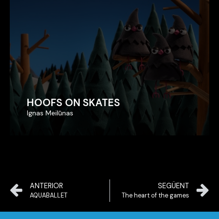
HOOFS ON SKATES
HOOFS ON SKATES
Ignas Meilūnas
Ignas Meilūnas
ANTERIOR
SEGÜENT
AQUABALLET
The heart of the games