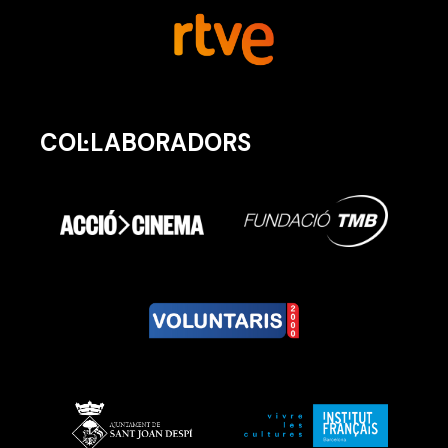
COL·LABORADORS