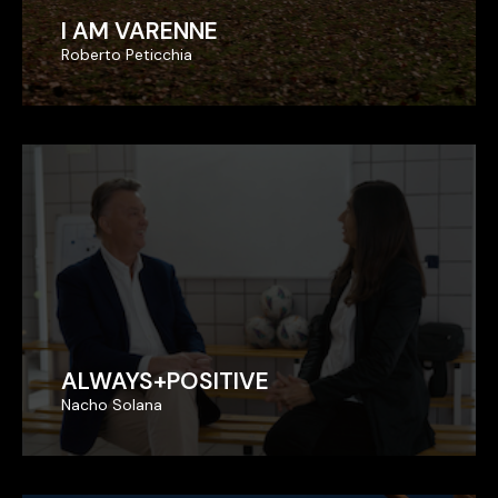
I AM VARENNE
I AM VARENNE
Roberto Peticchia
Roberto Peticchia
ALWAYS+POSITIVE
ALWAYS+POSITIVE
Nacho Solana
Nacho Solana