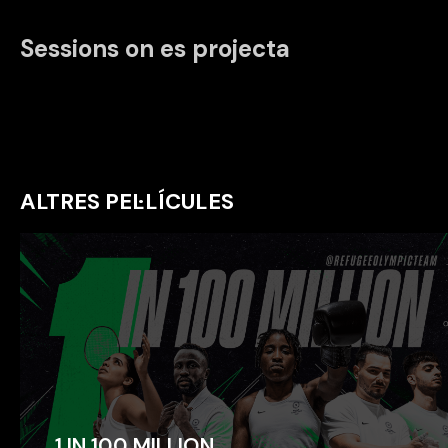
Sessions on es projecta
ALTRES PEL·LÍCULES
1 IN 100 MILLION
1 IN 100 MILLION