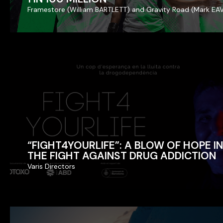
Framestore (William BARTLETT) and Gravity Road (Mark EA
Framestore (William BARTLETT) and Gravity Road (Mark EA
“FIGHT4YOURLIFE”: A BLOW OF HOPE IN
“FIGHT4YOURLIFE”: A BLOW OF HOPE IN
THE FIGHT AGAINST DRUG ADDICTION
THE FIGHT AGAINST DRUG ADDICTION
Varis Directors
Varis Directors