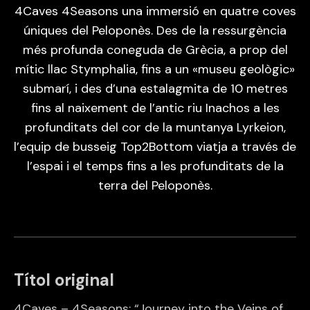
4Caves 4Seasons una immersió en quatre coves
úniques del Peloponès. Des de la ressurgència
més profunda coneguda de Grècia, a prop del
mític llac Stymphalia, fins a un «museu geològic»
submarí, i des d’una estalagmita de 10 metres
fins al naixement de l’antic riu Inachos a les
profunditats del cor de la muntanya Lyrkeion,
l’equip de busseig Top2Bottom viatja a través de
l’espai i el temps fins a les profunditats de la
terra del Peloponès.
Títol original
4Caves – 4Seasons: “Journey into the Veins of