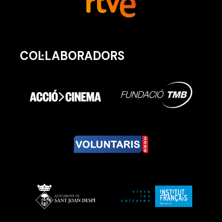
COL·LABORADORS