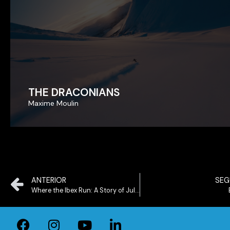
THE DRACONIANS
THE DRACONIANS
Maxime Moulin
Maxime Moulin
ANTERIOR
SEG
Where the Ibex Run: A Story of Julian Alps Trail Run by UTMB