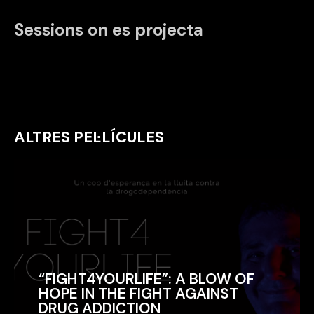
Sessions on es projecta
ALTRES PEL·LÍCULES
“FIGHT4YOURLIFE”: A BLOW OF
“FIGHT4YOURLIFE”: A BLOW OF
HOPE IN THE FIGHT AGAINST
HOPE IN THE FIGHT AGAINST
DRUG ADDICTION
DRUG ADDICTION