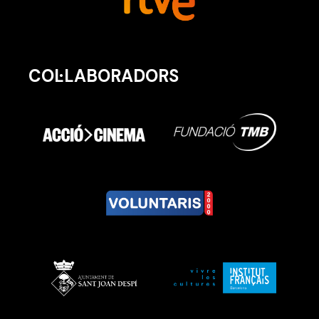
COL·LABORADORS