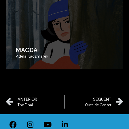
MAGDA
MAGDA
Adela Kaczmarek
Adela Kaczmarek
ANTERIOR
SEGÜENT
The Final
Outside Center