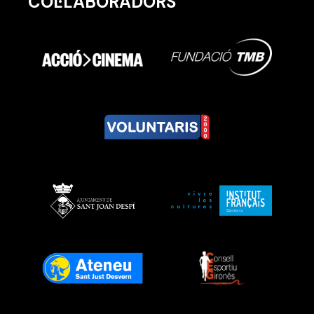
COL·LABORADORS