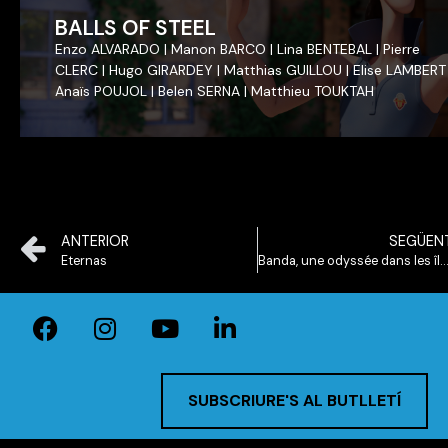
BALLS OF STEEL
BALLS OF STEEL
Enzo ALVARADO | Manon BARCO | Lina BENTEBAL | Pierre
Enzo ALVARADO | Manon BARCO | Lina BENTEBAL | Pierre
CLERC | Hugo GIRARDEY | Matthias GUILLOU | Elise LAMBERT 
CLERC | Hugo GIRARDEY | Matthias GUILLOU | Elise LAMBERT 
Anaïs POUJOL | Belen SERNA | Matthieu TOUKTAH
Anaïs POUJOL | Belen SERNA | Matthieu TOUKTAH
ANTERIOR
SEGÜEN
Eternas
Banda, une odyssée dans les îles oubliées d’Indonésie
SUBSCRIURE'S AL BUTLLETÍ