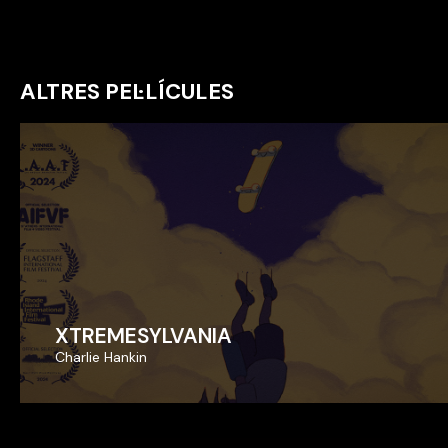
ALTRES PEL·LÍCULES
XTREMESYLVANIA
XTREMESYLVANIA
Charlie Hankin
Charlie Hankin