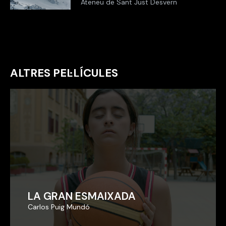
Ateneu de Sant Just Desvern
ALTRES PEL·LÍCULES
LA GRAN ESMAIXADA
LA GRAN ESMAIXADA
Carlos Puig Mundó
Carlos Puig Mundó