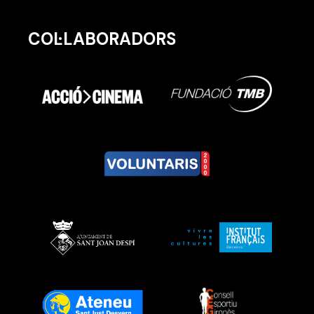
COL·LABORADORS