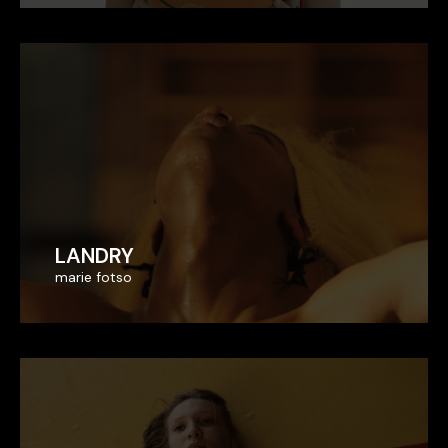
LANDRY
LANDRY
marie fotso
marie fotso