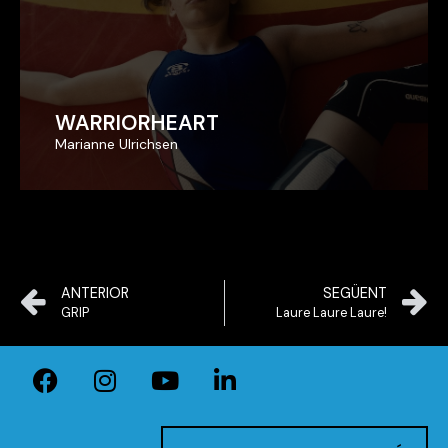
WARRIORHEART
WARRIORHEART
Marianne Ulrichsen
Marianne Ulrichsen
ANTERIOR
SEGÜENT
GRIP
Laure Laure Laure!