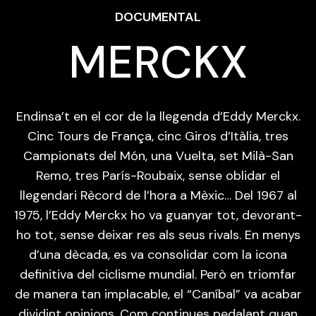
DOCUMENTAL
MERCKX
Endinsa’t en el cor de la llegenda d’Eddy Merckx.
Cinc Tours de França, cinc Giros d’Itàlia, tres
Campionats del Món, una Vuelta, set Milà-San
Remo, tres París-Roubaix, sense oblidar el
llegendari Rècord de l’hora a Mèxic… Del 1967 al
1975, l’Eddy Merckx ho va guanyar tot, devorant-
ho tot, sense deixar res als seus rivals. En menys
d’una dècada, es va consolidar com la icona
definitiva del ciclisme mundial. Però en triomfar
de manera tan implacable, el “Caníbal” va acabar
dividint opinions. Com continues pedalant quan