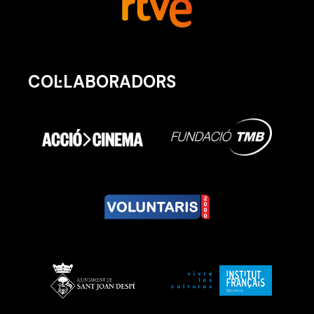
COL·LABORADORS