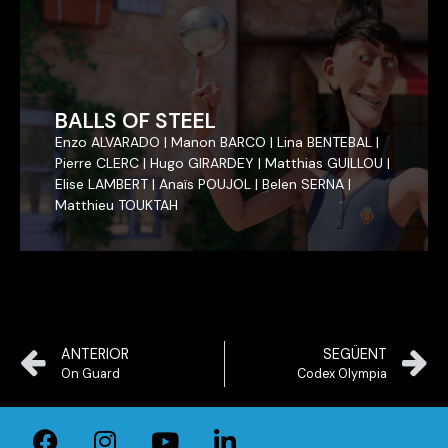
BALLS OF STEEL
BALLS OF STEEL
Enzo ALVARADO | Manon BARCO | Lina BENTEBAL |
Enzo ALVARADO | Manon BARCO | Lina BENTEBAL |
Pierre CLERC | Hugo GIRARDEY | Matthias GUILLOU |
Pierre CLERC | Hugo GIRARDEY | Matthias GUILLOU |
Elise LAMBERT | Anaïs POUJOL | Belen SERNA |
Elise LAMBERT | Anaïs POUJOL | Belen SERNA |
Matthieu TOUKTAH
Matthieu TOUKTAH
ANTERIOR
SEGÜENT
On Guard
Codex Olympia