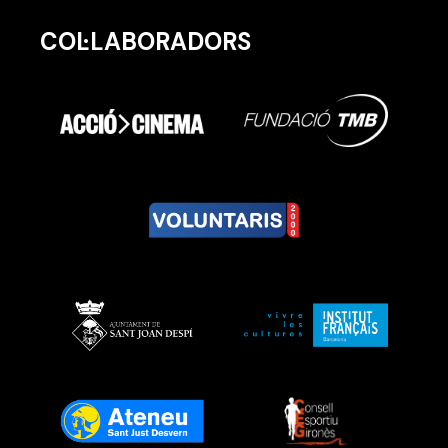
COL·LABORADORS