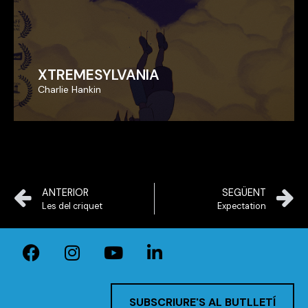
XTREMESYLVANIA
XTREMESYLVANIA
Charlie Hankin
Charlie Hankin
ANTERIOR
SEGÜENT
Les del criquet
Expectation
SUBSCRIURE'S AL BUTLLETÍ