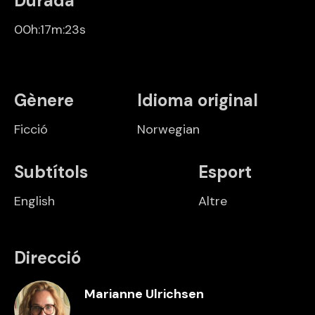
Durada
00h:17m:23s
Gènere
Idioma original
Ficció
Norwegian
Subtítols
Esport
English
Altre
Direcció
Marianne Ulrichsen