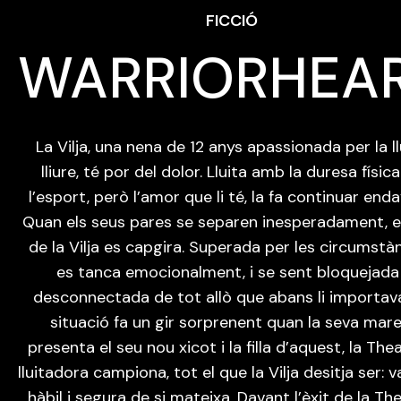
FICCIÓ
WARRIORHEA
La Vilja, una nena de 12 anys apassionada per la ll
lliure, té por del dolor. Lluita amb la duresa físic
l’esport, però l’amor que li té, la fa continuar enda
Quan els seus pares se separen inesperadament, 
de la Vilja es capgira. Superada per les circumstàn
es tanca emocionalment, i se sent bloquejada 
desconnectada de tot allò que abans li importava
situació fa un gir sorprenent quan la seva mare 
presenta el seu nou xicot i la filla d’aquest, la The
lluitadora campiona, tot el que la Vilja desitja ser: v
hàbil i segura de si mateixa. Davant l’èxit de la The