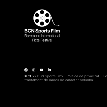
© 2022
BCN Sports Film
–
Política de privacitat
–
Po
tractament de dades de caràcter personal