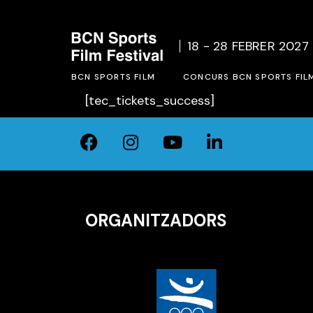
Qui som
Bases d
18 - 28 FEBRER 2027
Acció social
Formular
BCN SPORTS FILM
Edicions Anteriors
CONCURS BCN SPORTS FIL
[tec_tickets_success]
Qui som
Bases del concurs BCN SPO
Acció social
Formulari inscripció 2027
Edicions Anteriors
ORGANITZADORS