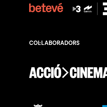
COL·LABORADORS