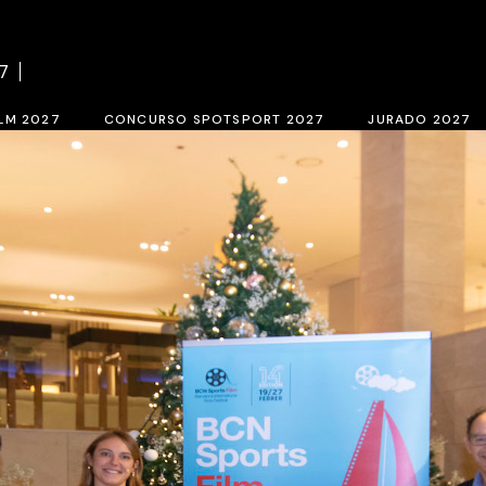
el concurso BCN SPORTS FILM FESTIVAL 2027
Bases del concurso SPOTSPORT 
7
rio de inscripción 2027
Inscripción SpotSport 2027
LM 2027
CONCURSO SPOTSPORT 2027
JURADO 2027
ORTS FILM FESTIVAL 2027
Bases del concurso SPOTSPORT 2027
Jurado de selec
027
Inscripción SpotSport 2027