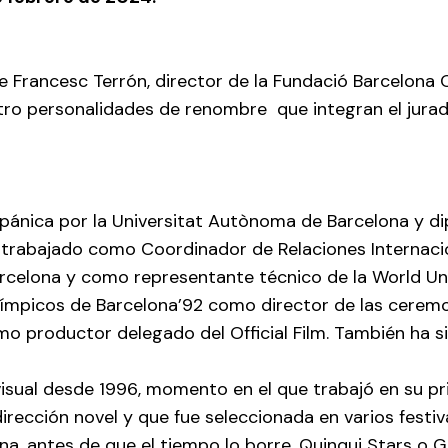
 Francesc Terrón, director de la Fundació Barcelona Ol
o personalidades de renombre que integran el jurado o
Hispánica por la Universitat Autònoma de Barcelona y 
 trabajado como Coordinador de Relaciones Internac
arcelona y como representante técnico de la World Un
límpicos de Barcelona’92 como director de las ceremo
o productor delegado del Official Film. También ha s
isual desde 1996, momento en el que trabajó en su pr
rección novel y que fue seleccionada en varios festiv
a, antes de que el tiempo lo borre, Quinqui Stars o