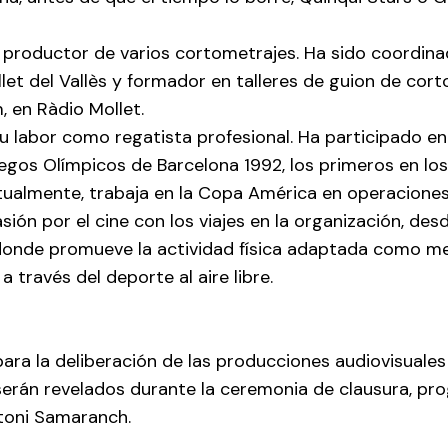
 y productor de varios cortometrajes. Ha sido coordin
et del Vallès y formador en talleres de guion de cort
, en Ràdio Mollet.
su labor como regatista profesional. Ha participado en
egos Olímpicos de Barcelona 1992, los primeros en los 
ctualmente, trabaja en la Copa América en operacione
ón por el cine con los viajes en la organización, desd
donde promueve la actividad física adaptada como medi
 través del deporte al aire libre.
ara la deliberación de las producciones audiovisuale
serán revelados durante la ceremonia de clausura, p
ntoni Samaranch.