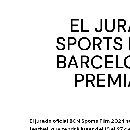
EL JUR
SPORTS 
BARCELO
PREMI
El jurado oficial BCN Sports Film 2024 
festival, que tendrá lugar del 19 al 27 