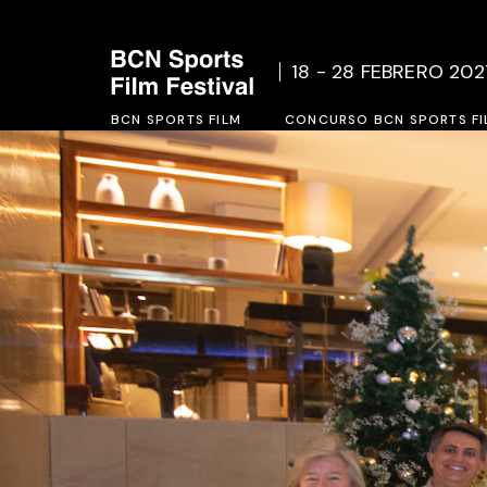
Quienes Somos
Bases d
18 - 28 FEBRERO 202
Acción Social
Formula
BCN SPORTS FILM
Ediciones Anteriores
CONCURSO BCN SPORTS FI
Quienes Somos
Bases del concurso BCN SP
Acción Social
Formulario de inscripción 2
Ediciones Anteriores