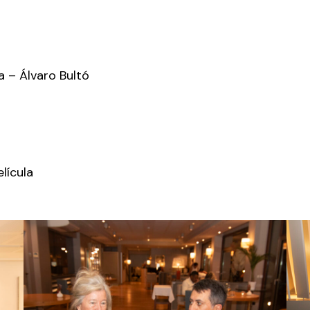
a – Álvaro Bultó
lícula