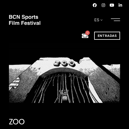
ES
0
ENTRADAS
ZOO