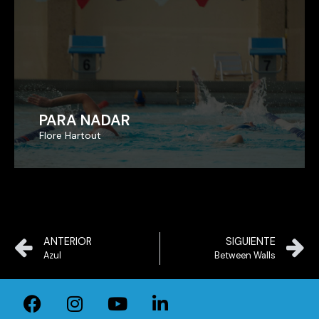
PARA NADAR
PARA NADAR
Flore Hartout
Flore Hartout
ANTERIOR
SIGUIENTE
Azul
Between Walls