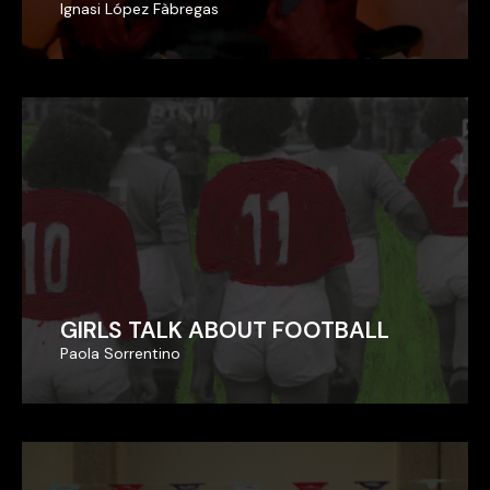
Ignasi López Fàbregas
Ignasi López Fàbregas
GIRLS TALK ABOUT FOOTBALL
GIRLS TALK ABOUT FOOTBALL
Paola Sorrentino
Paola Sorrentino