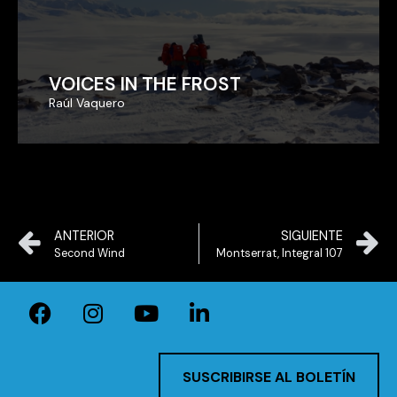
VOICES IN THE FROST
VOICES IN THE FROST
Raúl Vaquero
Raúl Vaquero
ANTERIOR
SIGUIENTE
Second Wind
Montserrat, Integral 107
SUSCRIBIRSE AL BOLETÍN