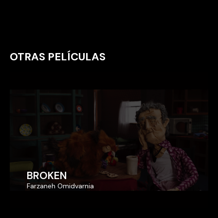
OTRAS PELÍCULAS
BROKEN
BROKEN
Farzaneh Omidvarnia
Farzaneh Omidvarnia