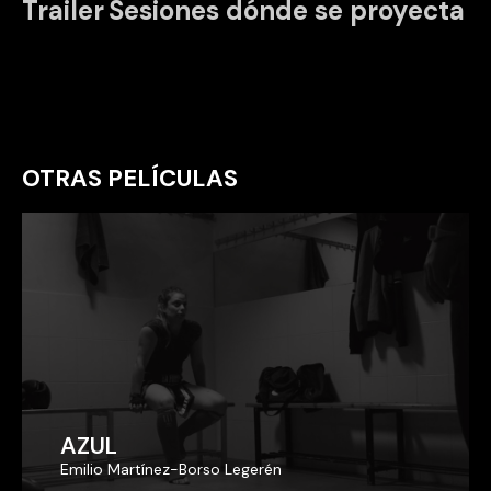
Trailer
Sesiones dónde se proyecta
OTRAS PELÍCULAS
AZUL
AZUL
Emilio Martínez-Borso Legerén
Emilio Martínez-Borso Legerén