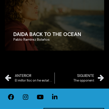
DAIDA BACK TO THE OCEAN
DAIDA BACK TO THE OCEAN
Pablo Ramírez Bolaños
Pablo Ramírez Bolaños
ANTERIOR
SIGUIENTE
El millor lloc on he estat mai
The opponent