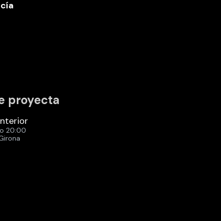
cía
e proyecta
interior
ro 20:00
Girona