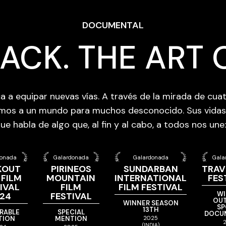
DOCUMENTAL
ACK. THE ART 
ca a equipar nuevas vías. A través de la mirada de cua
amos a un mundo para muchos desconocido. Sus vidas 
 habla de algo que, al fin y al cabo, a todos nos une:
donada
Galardonada
Galardonada
Gala
KOUT
PIRINEOS
SUNDARBAN
TRAV
 FILM
MOUNTAIN
INTERNATIONAL
FES
IVAL
FILM
FILM FESTIVAL
WI
24
FESTIVAL
OU
WINNER SEASON
SP
13TH
RABLE
SPECIAL
DOCU
TION
MENTION
2025
(INDIA)