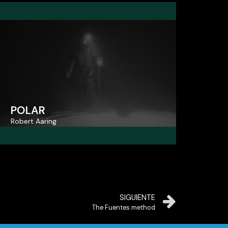
POLAR
POLAR
Robert Aaring
Robert Aaring
SIGUIENTE
The Fuentes method