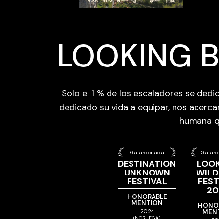
LOOKING B
Solo el 1 % de los escaladores se dedi
dedicado su vida a equipar, nos acerc
humana que
Galardonada
Galar
DESTINATION
LOO
UNKNOWN
WILD
FESTIVAL
FEST
20
HONORABLE
MENTION
HONO
2024
MEN
(NORUEGA)