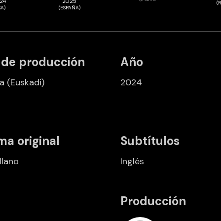
24
2025
(
SA)
(ESPAÑA)
 de producción
Año
a
(Euskadi)
2024
ma original
Subtítulos
llano
Inglés
Producción