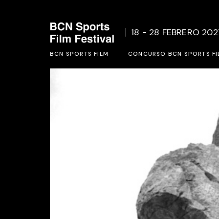
Quienes Somos
Bases d
18 - 28 FEBRERO 202
Acción Social
Formula
BCN SPORTS FILM
Ediciones Anteriores
CONCURSO BCN SPORTS FI
Quienes Somos
Bases del concurso BCN SP
Acción Social
Formulario de inscripción 2
Ediciones Anteriores