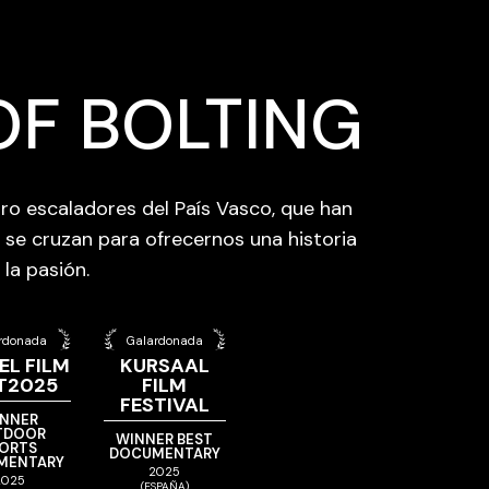
OF BOLTING
tro escaladores del País Vasco, que han
se cruzan para ofrecernos una historia
 la pasión.
rdonada
Galardonada
EL FILM
KURSAAL
T2025
FILM
FESTIVAL
NNER
TDOOR
WINNER BEST
ORTS
DOCUMENTARY
MENTARY
2025
2025
(ESPAÑA)