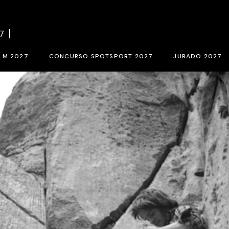
el concurso BCN SPORTS FILM FESTIVAL 2027
Bases del concurso SPOTSPORT 
7
rio de inscripción 2027
Inscripción SpotSport 2027
LM 2027
CONCURSO SPOTSPORT 2027
JURADO 2027
ORTS FILM FESTIVAL 2027
Bases del concurso SPOTSPORT 2027
Jurado de selec
027
Inscripción SpotSport 2027