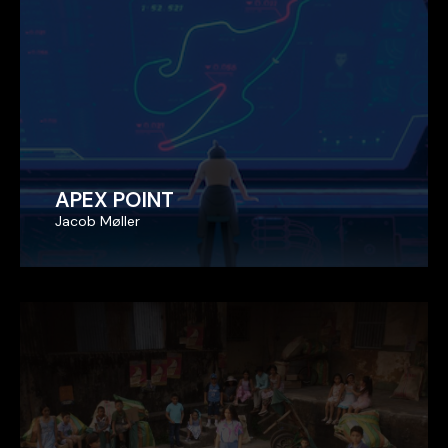
APEX POINT
APEX POINT
Jacob Møller
Jacob Møller