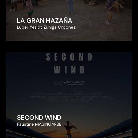
LA GRAN HAZAÑA
LA GRAN HAZAÑA
Luber Yesidt Zuñiga Ordoñez
Luber Yesidt Zuñiga Ordoñez
SECOND WIND
SECOND WIND
Faustine MASINGARBE
Faustine MASINGARBE