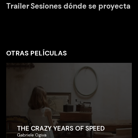
Trailer
Sesiones dónde se proyecta
OTRAS PELÍCULAS
THE CRAZY YEARS OF SPEED
THE CRAZY YEARS OF SPEED
Gabriele Ogiva
Gabriele Ogiva