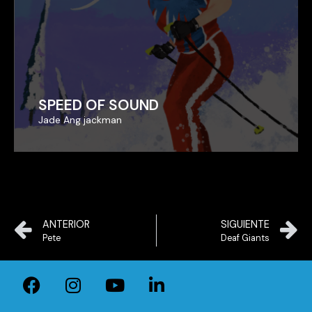
SPEED OF SOUND
SPEED OF SOUND
Jade Ang jackman
Jade Ang jackman
ANTERIOR
SIGUIENTE
Pete
Deaf Giants