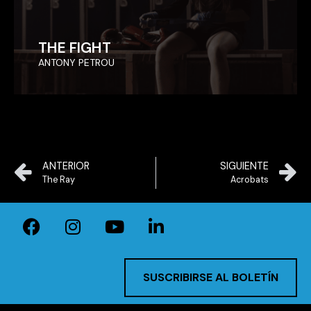
THE FIGHT
THE FIGHT
ANTONY PETROU
ANTONY PETROU
ANTERIOR
SIGUIENTE
The Ray
Acrobats
SUSCRIBIRSE AL BOLETÍN