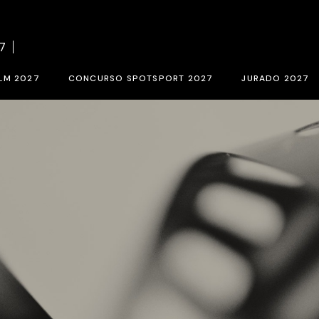
el concurso BCN SPORTS FILM FESTIVAL 2027
Bases del concurso SPOTSPORT 
7
rio de inscripción 2027
Inscripción SpotSport 2027
LM 2027
CONCURSO SPOTSPORT 2027
JURADO 2027
ORTS FILM FESTIVAL 2027
Bases del concurso SPOTSPORT 2027
Jurado de selec
027
Inscripción SpotSport 2027