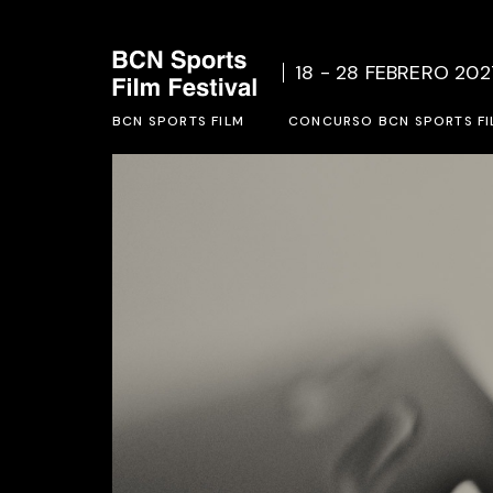
Quienes Somos
Bases d
18 - 28 FEBRERO 202
Acción Social
Formula
BCN SPORTS FILM
Ediciones Anteriores
CONCURSO BCN SPORTS FI
Quienes Somos
Bases del concurso BCN SP
Acción Social
Formulario de inscripción 2
Ediciones Anteriores