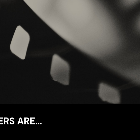
ERS ARE…