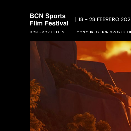
Quienes Somos
Bases d
18 - 28 FEBRERO 202
Acción Social
Formula
BCN SPORTS FILM
Ediciones Anteriores
CONCURSO BCN SPORTS FI
Quienes Somos
Bases del concurso BCN SP
Acción Social
Formulario de inscripción 2
Ediciones Anteriores