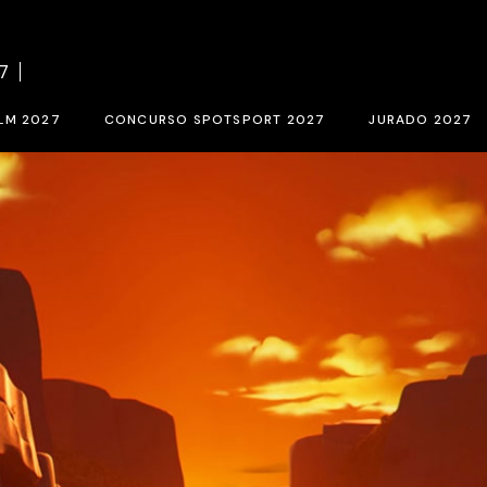
el concurso BCN SPORTS FILM FESTIVAL 2027
Bases del concurso SPOTSPORT 
7
rio de inscripción 2027
Inscripción SpotSport 2027
LM 2027
CONCURSO SPOTSPORT 2027
JURADO 2027
ORTS FILM FESTIVAL 2027
Bases del concurso SPOTSPORT 2027
Jurado de selec
027
Inscripción SpotSport 2027