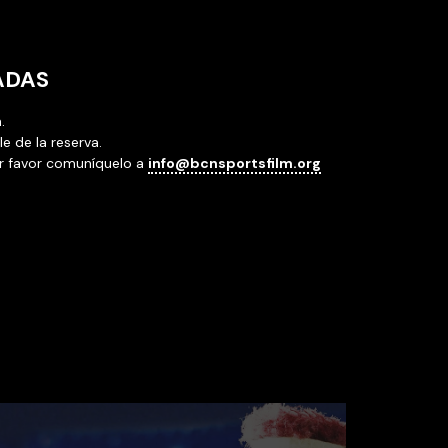
ADAS
.
 de la reserva.
or favor comuníquelo a
info@bcnsportsfilm.org