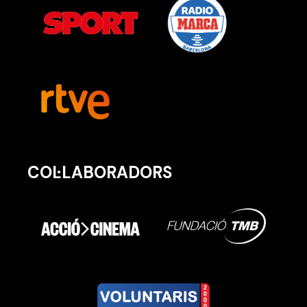
COL·LABORADORS