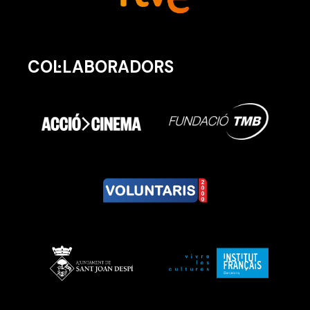
COL·LABORADORS