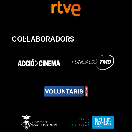
COL·LABORADORS