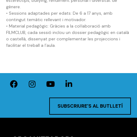
estereotips, bullying, rendiment personal i diversitat de
gènere.
• Sessions adaptades per edats: De 6 a 17 anys, amb
contingut temàtic rellevant i motivador.
• Material pedagògic: Gràcies a la col·laboració amb
FILMCLUB, cada sessió inclou un dossier pedagògic en català
o castellà, dissenyat per complementar les projeccions i
facilitar el treball a l’aula.
SUBSCRIURE'S AL BUTLLETÍ