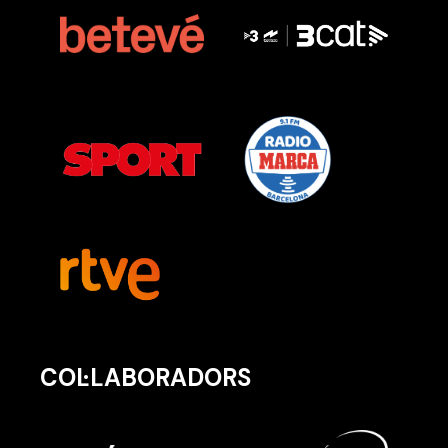
COL·LABORADORS