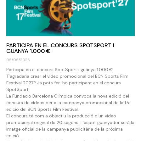
PARTICIPA EN EL CONCURS SPOTSPORT I
GUANYA 1.000 €!
05/05/2026
Participa en el concurs SpotSport i guanya 1.000 €!
T’agradaria crear el vídeo promocional del BCN Sports Film
Festival 2027? Ja pots fer-ho participant en el concurs
SpotSport!
La Fundació Barcelona Olímpica convoca la nova edició del
concurs de vídeos per a la campanya promocional de la 17a
edició del BCN Sports Film Festival.
El concurs té com a objectiu la producció d’un vídeo
promocional original de 20 segons. L’espot guanyador serà la
imatge oficial de la campanya publicitària de la pròxima
edició.