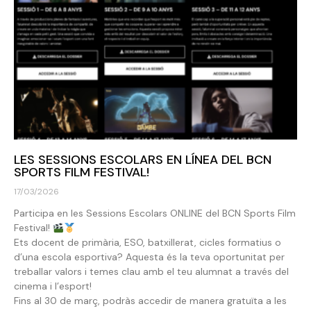
LES SESSIONS ESCOLARS EN LÍNEA DEL BCN
SPORTS FILM FESTIVAL!
17/03/2026
Participa en les Sessions Escolars ONLINE del BCN Sports Film
Festival!
Ets docent de primària, ESO, batxillerat, cicles formatius o
d’una escola esportiva? Aquesta és la teva oportunitat per
treballar valors i temes clau amb el teu alumnat a través del
cinema i l’esport!
Fins al 30 de març, podràs accedir de manera gratuïta a les