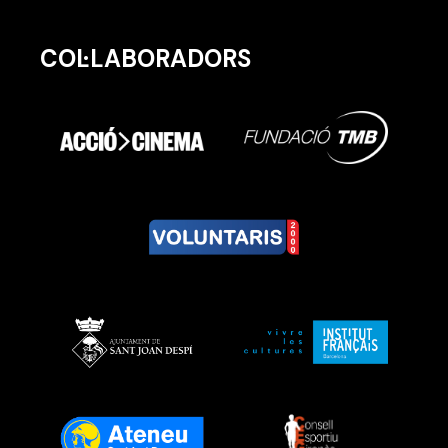
COL·LABORADORS