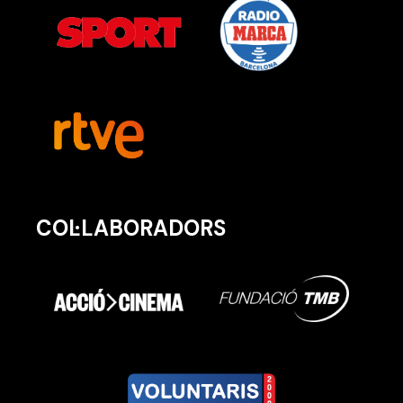
COL·LABORADORS