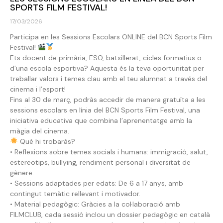
SPORTS FILM FESTIVAL!
17/03/2026
Participa en les Sessions Escolars ONLINE del BCN Sports Film
Festival!
Ets docent de primària, ESO, batxillerat, cicles formatius o
d’una escola esportiva? Aquesta és la teva oportunitat per
treballar valors i temes clau amb el teu alumnat a través del
cinema i l’esport!
Fins al 30 de març, podràs accedir de manera gratuïta a les
sessions escolars en línia del BCN Sports Film Festival, una
iniciativa educativa que combina l’aprenentatge amb la
màgia del cinema.
Què hi trobaràs?
• Reflexions sobre temes socials i humans: immigració, salut,
estereotips, bullying, rendiment personal i diversitat de
gènere.
• Sessions adaptades per edats: De 6 a 17 anys, amb
contingut temàtic rellevant i motivador.
• Material pedagògic: Gràcies a la col·laboració amb
FILMCLUB, cada sessió inclou un dossier pedagògic en català