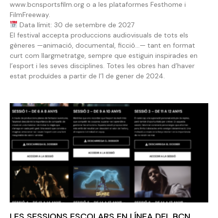
www.bcnsportsfilm.org o a les plataformes Festhome i
FilmFreeway.
Data límit: 30 de setembre de 2027
El festival accepta produccions audiovisuals de tots els
gèneres —animació, documental, ficció…— tant en format
curt com llargmetratge, sempre que estiguin inspirades en
l’esport i les seves disciplines. Totes les obres han d’haver
estat produïdes a partir de l’1 de gener de 2024.
LES SESSIONS ESCOLARS EN LÍNEA DEL BCN