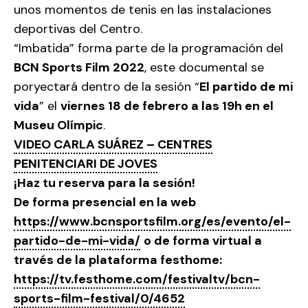
unos momentos de tenis en las instalaciones
deportivas del Centro.
“Imbatida” forma parte de la programación del
BCN Sports Film 2022
, este documental se
poryectará dentro de la sesión “
El partido de mi
vida
” el
viernes 18 de febrero a las 19h en el
Museu Olímpic
.
VIDEO CARLA SUÁREZ – CENTRES
PENITENCIARI DE JOVES
¡Haz tu reserva para la sesión!
De forma presencial en la web
https://www.bcnsportsfilm.org/es/evento/el-
partido-de-mi-vida/
o de forma virtual a
través de la plataforma festhome:
https://tv.festhome.com/festivaltv/bcn-
sports-film-festival/0/4652