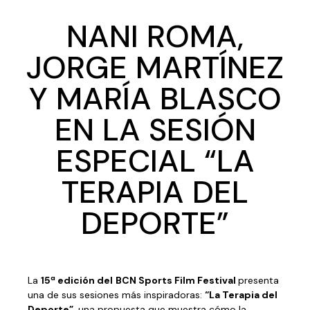
NANI ROMA,
JORGE MARTÍNEZ
Y MARÍA BLASCO
EN LA SESIÓN
ESPECIAL “LA
TERAPIA DEL
DEPORTE”
La
15ª edición del
BCN Sports Film Festival
presenta
una de sus sesiones más inspiradoras:
“La Terapia del
Deporte”
, una propuesta que muestra cómo la