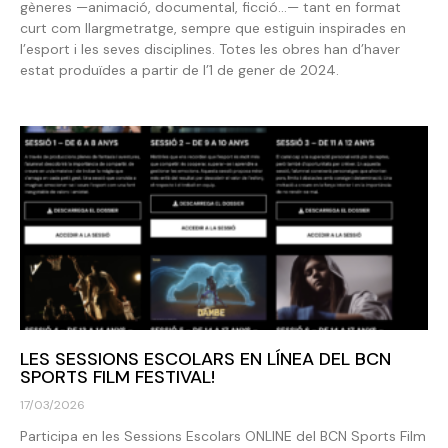
gèneres —animació, documental, ficció…— tant en format
curt com llargmetratge, sempre que estiguin inspirades en
l’esport i les seves disciplines. Totes les obres han d’haver
estat produïdes a partir de l’1 de gener de 2024.
LES SESSIONS ESCOLARS EN LÍNEA DEL BCN
SPORTS FILM FESTIVAL!
17/03/2026
Participa en les Sessions Escolars ONLINE del BCN Sports Film