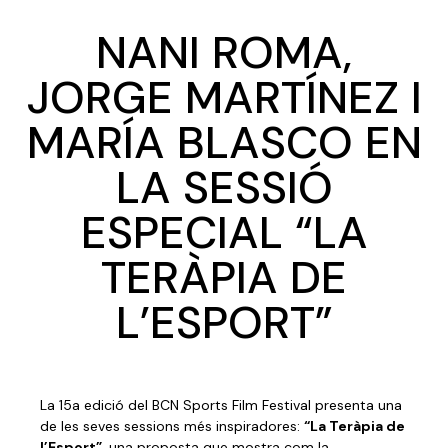
NANI ROMA,
JORGE MARTÍNEZ I
MARÍA BLASCO EN
LA SESSIÓ
ESPECIAL “LA
TERÀPIA DE
L’ESPORT”
La 15a edició del BCN Sports Film Festival presenta una
de les seves sessions més inspiradores:
“La Teràpia de
l’Esport”
, una proposta que mostra com la