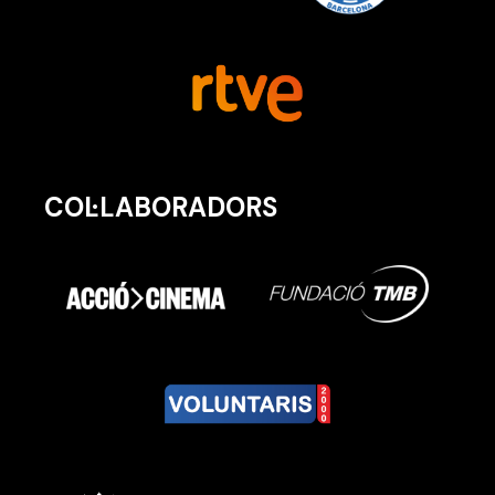
COL·LABORADORS