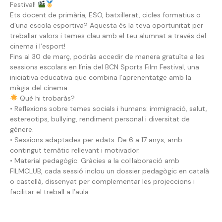
Festival!
Ets docent de primària, ESO, batxillerat, cicles formatius o
d’una escola esportiva? Aquesta és la teva oportunitat per
treballar valors i temes clau amb el teu alumnat a través del
cinema i l’esport!
Fins al 30 de març, podràs accedir de manera gratuïta a les
sessions escolars en línia del BCN Sports Film Festival, una
iniciativa educativa que combina l’aprenentatge amb la
màgia del cinema.
Què hi trobaràs?
• Reflexions sobre temes socials i humans: immigració, salut,
estereotips, bullying, rendiment personal i diversitat de
gènere.
• Sessions adaptades per edats: De 6 a 17 anys, amb
contingut temàtic rellevant i motivador.
• Material pedagògic: Gràcies a la col·laboració amb
FILMCLUB, cada sessió inclou un dossier pedagògic en català
o castellà, dissenyat per complementar les projeccions i
facilitar el treball a l’aula.