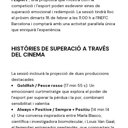
competició i l’esport poden esdevenir eines de
superació emocional i redempció. La sessió tindrà lloc
el pròxim dimarts 18 de febrer a les 11:00 h a l’INEFC
Barcelona i comptarà amb una activitat paral·lela única
que enriquirà l’experiència.
HISTÒRIES DE SUPERACIÓ A TRAVÉS
DEL CINEMA
La sessió inclourà la projecció de dues produccions
destacades:
Goldfish / Pesce rosso
(17 min 55 s):
Un
emocionant curtmetratge que explora el poder de
l’esport per superar la pèrdua i la por, combinant
sensibilitat i valentia.
Always + Positive / Sempre + Positiu
(14 min 14
s): Una conversa inspiradora entre María Blasco,
científica i investigadora biomolecular
, i Louis Van Gaal,
el llegendari entrenador neerlandès, que comparteix la