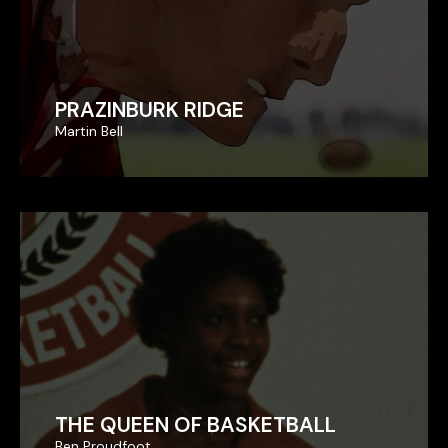
PRAZINBURK RIDGE
PRAZINBURK RIDGE
Martin Bell
Martin Bell
THE QUEEN OF BASKETBALL
THE QUEEN OF BASKETBALL
Ben Proudfoot
Ben Proudfoot