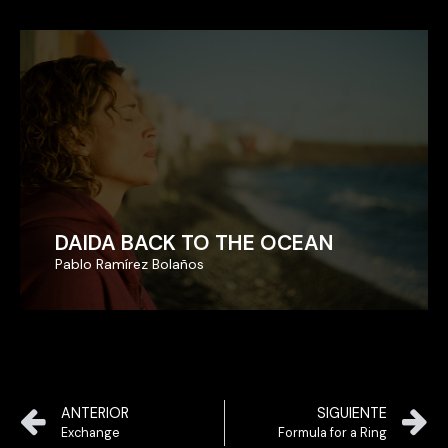
DAIDA BACK TO THE OCEAN
DAIDA BACK TO THE OCEAN
Pablo Ramírez Bolaños
Pablo Ramírez Bolaños
ANTERIOR
SIGUIENTE
Exchange
Formula for a Ring