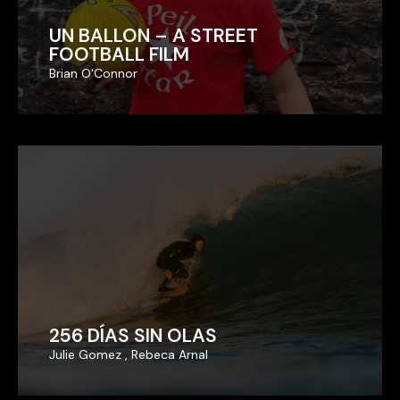
UN BALLON – A STREET
UN BALLON – A STREET
FOOTBALL FILM
FOOTBALL FILM
Brian O'Connor
Brian O'Connor
256 DÍAS SIN OLAS
256 DÍAS SIN OLAS
Julie Gomez , Rebeca Arnal
Julie Gomez , Rebeca Arnal