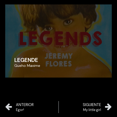
LEGENDE
LEGENDE
Gueho Maxime
Gueho Maxime
ANTERIOR
SIGUIENTE
Egor!
My little girl