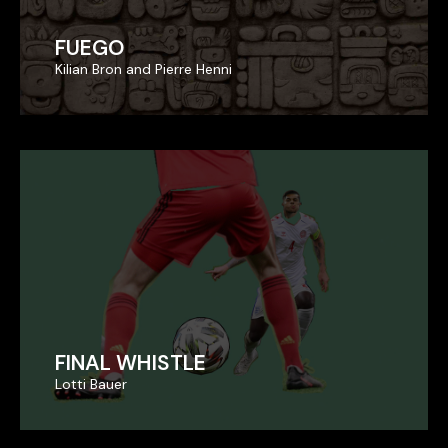
FUEGO
FUEGO
Kilian Bron and Pierre Henni
Kilian Bron and Pierre Henni
FINAL WHISTLE
FINAL WHISTLE
Lotti Bauer
Lotti Bauer