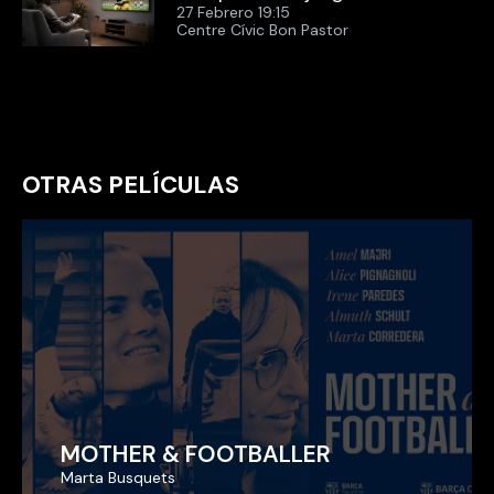
27 Febrero 19:15
Centre Cívic Bon Pastor
OTRAS PELÍCULAS
MOTHER & FOOTBALLER
MOTHER & FOOTBALLER
Marta Busquets
Marta Busquets