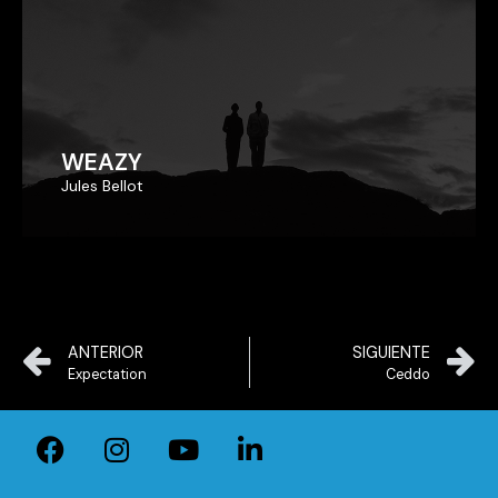
WEAZY
WEAZY
Jules Bellot
Jules Bellot
ANTERIOR
SIGUIENTE
Expectation
Ceddo