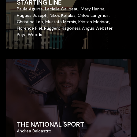
STARTING LINE
STARTING LINE
Paula Aguirre, Lacielle Galipeau, Mary Hanna,
Paula Aguirre, Lacielle Galipeau, Mary Hanna,
Hugues Joseph, Nikos Kefalas, Chloe Langmuir,
Hugues Joseph, Nikos Kefalas, Chloe Langmuir,
Christina Lao, Mustafa Memis, Kristen Morison,
Christina Lao, Mustafa Memis, Kristen Morison,
Florence Piel, Ruggero Ragonesi, Angus Webster,
Florence Piel, Ruggero Ragonesi, Angus Webster,
Priya Woods
Priya Woods
THE NATIONAL SPORT
THE NATIONAL SPORT
Andrea Belcastro
Andrea Belcastro