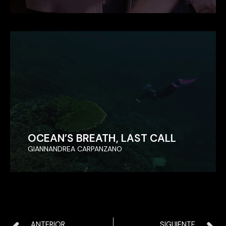
OCEAN’S BREATH, LAST CALL
OCEAN’S BREATH, LAST CALL
GIANNANDREA CARPANZANO
GIANNANDREA CARPANZANO
ANTERIOR
SIGUIENTE