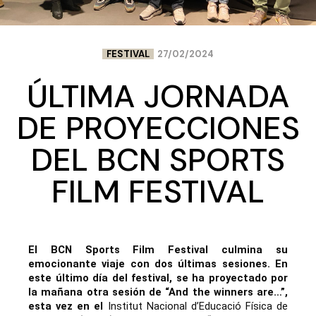
FESTIVAL
27/02/2024
ÚLTIMA JORNADA
DE PROYECCIONES
DEL BCN SPORTS
FILM FESTIVAL
El BCN Sports Film Festival culmina su
emocionante viaje con dos últimas sesiones.
En
este último día del festival, se ha proyectado por
la mañana otra sesión de “And the winners are…”,
esta vez en el
Institut Nacional d’Educació Física de