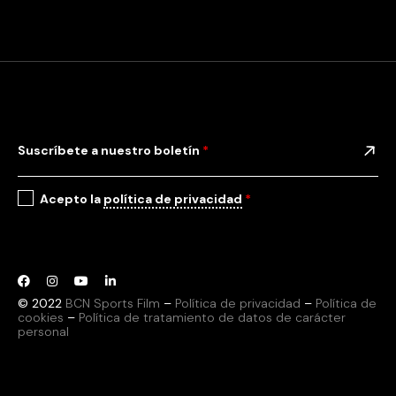
Suscríbete a nuestro boletín
*
Acepto la
política de privacidad
*
© 2022
BCN Sports Film
–
Política de privacidad
–
Política de
cookies
–
Política de tratamiento de datos de carácter
personal