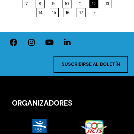
7
8
9
10
11
12
13
14
15
16
17
»
SUSCRIBIRSE AL BOLETÍN
ORGANIZADORES